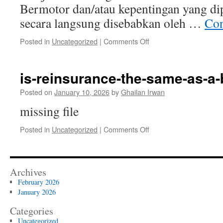
Bermotor dan/atau kepentingan yang d
secara langsung disebabkan oleh …
Con
on
Posted in
Uncategorized
|
Comments Off
Urgensi
Modifikasi
Polis
is-reinsurance-the-same-as-a
Standar
Asuransi
Posted on
January 10, 2026
by
Ghailan Irwan
Kendaraan
missing file
Bermotor
Indonesia
on
Posted in
Uncategorized
|
Comments Off
(PSAKBI)
is-
untuk
reinsurance-
Kendaraan
the-
Listrik
same-
(PSAKLI)
Archives
as-
February 2026
a-
January 2026
bookie?
Categories
Uncategorized