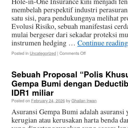
Hole-in-One Insurance kini menjadi fe
Insurance:
Evolusi
membelah perspektif industri perasuran
Marketing
satu sisi, para pendukungnya melihat pr
dalam
Bingkai
Evolusi Risiko, sebuah manifestasi cerd
Manajemen
mulai bergeser dari sekadar proteksi m
Risiko
instrumen hedging …
Continue readin
on
Posted in
Uncategorized
|
Comments Off
Hole
in
One
Sebuah Proposal “Polis Khus
Insurance:
Gempa Bumi dengan Deductibl
Asuransi
atau
IDR1 miliar
Judi?
Posted on
February 24, 2026
by
Ghailan Irwan
Asuransi Gempa Bumi adalah asuransi
kerugian atau kerusakan harta benda da