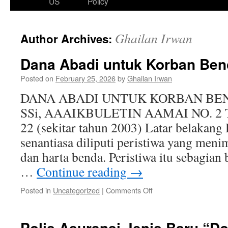
US
Policy
Ghailan Irwan
Author Archives:
Dana Abadi untuk Korban Be
Posted on
February 25, 2026
by
Ghailan Irwan
DANA ABADI UNTUK KORBAN BENC
SSi, AAAIKBULETIN AAMAI NO. 2 T
22 (sekitar tahun 2003) Latar belakang
senantiasa diliputi peristiwa yang men
dan harta benda. Peristiwa itu sebagian 
…
Continue reading
→
on
Posted in
Uncategorized
|
Comments Off
Dana
Abadi
untuk
Polis Asuransi Jenis Baru “Do