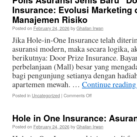
Korban
Insurance: Evolusi Marketing
Bencana
Manajemen Risiko
Posted on
February 24, 2026
by
Ghailan Irwan
Jika Hole-in-One Insurance telah diter
asuransi modern, maka secara logika, a
berikutnya: Door Prize Insurance. Bay
perbelanjaan (Mall) besar yang mengad
bagi pengunjung setianya dengan hadia
apartemen mewah. …
Continue readin
on
Posted in
Uncategorized
|
Comments Off
Polis
Asuransi
Jenis
Hole in One Insurance: Asuran
Baru
“Door
Posted on
February 24, 2026
by
Ghailan Irwan
Prize”