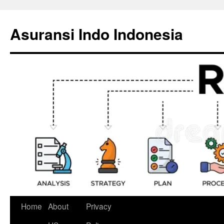
Skip
to
Asuransi Indo Indonesia
content
Home
About
Privacy