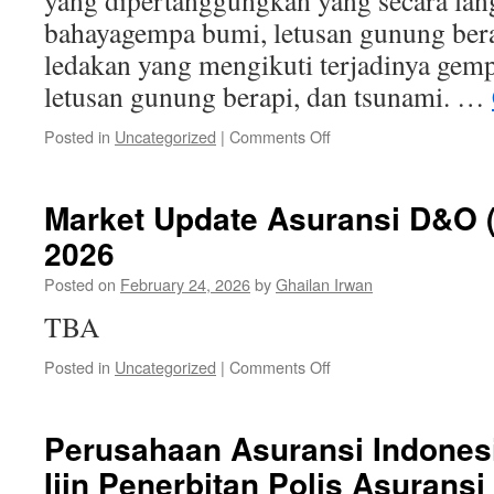
yang dipertanggungkan yang secara lan
bahayagempa bumi, letusan gunung bera
ledakan yang mengikuti terjadinya gem
letusan gunung berapi, dan tsunami. …
on
Posted in
Uncategorized
|
Comments Off
Sebuah
Proposal
“Polis
Market Update Asuransi D&O (
Khusus”
2026
Asuransi
Gempa
Posted on
February 24, 2026
by
Ghailan Irwan
Bumi
dengan
TBA
Deductible
IDR100
on
Posted in
Uncategorized
|
Comments Off
juta
Market
sd
Update
IDR1
Asuransi
Perusahaan Asuransi Indonesi
miliar
D&O
Ijin Penerbitan Polis Asuransi 
(Insurance)