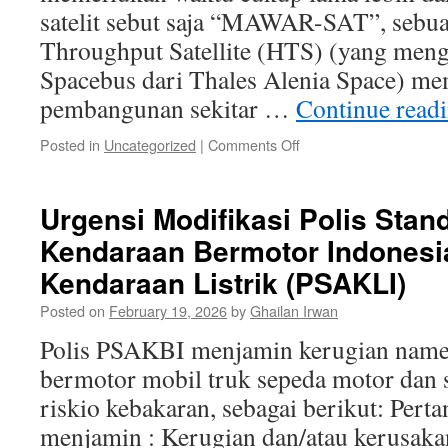
satelit sebut saja “MAWAR-SAT”, sebuah
Throughput Satellite (HTS) (yang men
Spacebus dari Thales Alenia Space) m
pembangunan sekitar …
Continue read
on
Posted in
Uncategorized
|
Comments Off
Sebuah
Pengantar
Asuransi
Urgensi Modifikasi Polis Stan
Satelit
Kendaraan Bermotor Indonesi
(Satellite
Insurance)
Kendaraan Listrik (PSAKLI)
Posted on
February 19, 2026
by
Ghailan Irwan
Polis PSAKBI menjamin kerugian name 
bermotor mobil truk sepeda motor dan 
riskio kebakaran, sebagai berikut: Pert
menjamin : Kerugian dan/atau kerusak