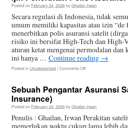
2020-
Posted on
February 24, 2026
by
Ghailan Irwan
2026
Secara regulasi di Indonesia, tidak sem
umum memiliki kapasitas atau izin “de 
menerbitkan polis asuransi satelit (dirg
risiko ini bersifat High-Tech dan High
aturan ketat mengenai permodalan dan k
ini hanya …
Continue reading
→
on
Posted in
Uncategorized
|
Comments Off
Perusahaan
Asuransi
Indonesia
Sebuah Pengantar Asuransi Sate
yang
Insurance)
Memiliki
Ijin
Posted on
February 24, 2026
by
Ghailan Irwan
Penerbitan
Polis
Penulis : Ghailan, Irwan Perakitan sateli
Asuransi
memerlukan waktu cukup lama lebih dar
Satelit