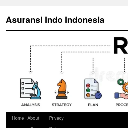
Skip
to
Asuransi Indo Indonesia
content
Home
About
Privacy